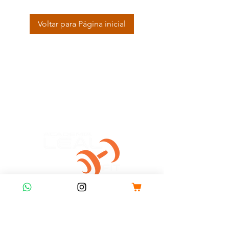
Voltar para Página inicial
R. José Rietmeyer, 366 -
Guabirotuba, Curitiba - PR,
81510-630l