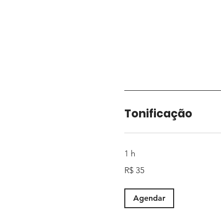
Tonificação
1 h
35
R$ 35
Reais
brasileiros
Agendar