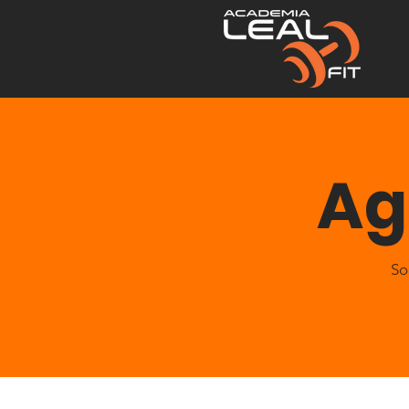
Ag
So