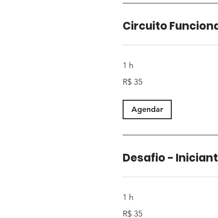
Circuito Funcion
1 h
35
R$ 35
Reais
brasileiros
Agendar
Desafio - Inician
1 h
35
R$ 35
Reais