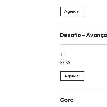
brasileiros
Agendar
Desafio - Avanç
1 h
35
R$ 35
Reais
brasileiros
Agendar
Core