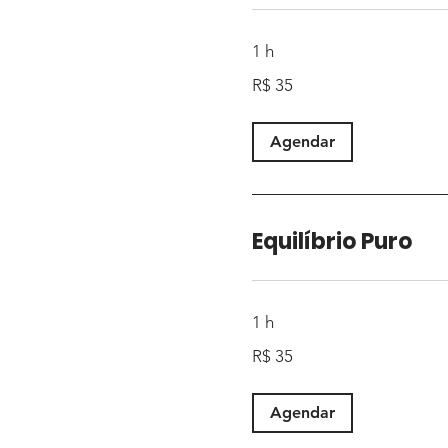
1 h
35
R$ 35
Reais
brasileiros
Agendar
Equilíbrio Puro
1 h
35
R$ 35
Reais
brasileiros
Agendar