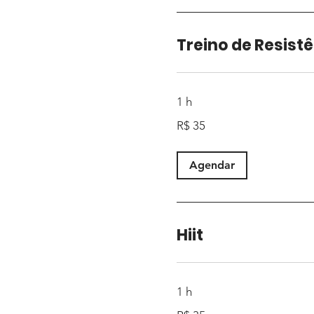
Treino de Resist
1 h
35
R$ 35
Reais
brasileiros
Agendar
Hiit
1 h
35