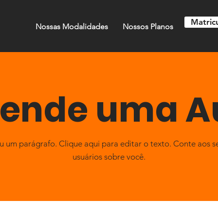
Matricu
Nossas Modalidades
Nossos Planos
ende uma A
u um parágrafo. Clique aqui para editar o texto. Conte aos s
usuários sobre você.