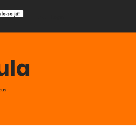
le-se já!
Login
ula
eus